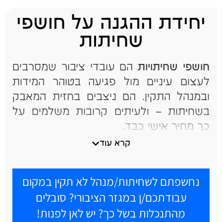
יחידת ההגנה על חושפי
שחיתות
חושפי שחיתויות
הם עובדי ציבור שמסרבים
לעצום עיניים מול פגיעה בטוהר המידות
ובמנהל התקין. הם ניצבים בחזית המאבק
בשחיתות – ולעיתים קרובות משלמים על
כך מחיר אישי כבד.
יחידת ההגנה על חושפי שחיתויות פועלת
קרא עוד
כדי שאף חושף שחיתות לא יעמוד לבד,
ומעודדת עובדי ציבור נוספים לחשוף מעשים
נחשפתם לשחיתות/מנהל לא תקין במקום
פסולים בלי לחשוש לעתידם.
עבודתכם/ן במגזר הציבורי? סובלים
היחידה מעניקה
ייצוג משפטי
בבית המשפט
מהתנכלות בשל כך? יש לאן לפנות!
ומחוצה לו, מקדמת מדיניות וחקיקה בכנסת,