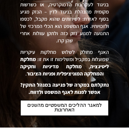
בניגוד לעקרונות הדמוקרטיה, או כשרשות
מקומית מתנהלת בניגוד לדין – הנזק מגיע
בסוף לאזרח: לשירותים שהוא מקבל, לכספו
ולזכויותיו. אגף המשפט הוא הכלי המרכזי של
התנועה למנוע נזק כזה ולתקן עוולות אחרי
שהן קרו.
האגף מחולק לשלוש מחלקות עיקריות
שפועלות במקביל ומשלימות זו את זו:
מחלקת
ליטיגציה
,
מחלקת מדיניות וחקיקה
ו
המחלקה המוניציפלית ופניות הציבור
.
נתקלתם במקרה של פגיעה במנהל התקין?
אפשר לפנות לאגף המשפט ולדווח.
למאגר ההליכים המשפטיים מהשנים
האחרונות