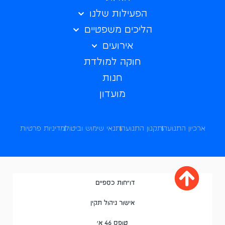
הפעילות שלנו
הליכים משפטיים
אירועים
חוקה למולדת
חנות
מועדון
ארכיון התנועה
תקנון התנועה
תנאי שימוש וביטול
מדיניות פרטיות
דו"חות כספיים
אישור ניהול תקין
טופס 46 א'