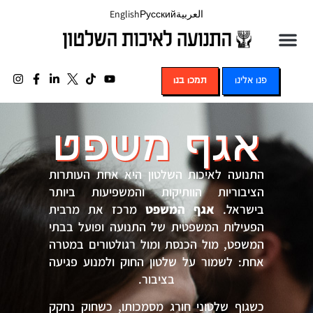
العربية
Русский
English
פנו אלינו
תמכו בנו
אגף משפט
התנועה לאיכות השלטון היא אחת העותרות
הציבוריות הוותיקות והמשפיעות ביותר
בישראל.
אגף המשפט
מרכז את מרבית
הפעילות המשפטית של התנועה ופועל בבתי
המשפט, מול הכנסת ומול רגולטורים במטרה
אחת: לשמור על שלטון החוק ולמנוע פגיעה
בציבור.
כשגוף שלטוני חורג מסמכותו, כשחוק נחקק