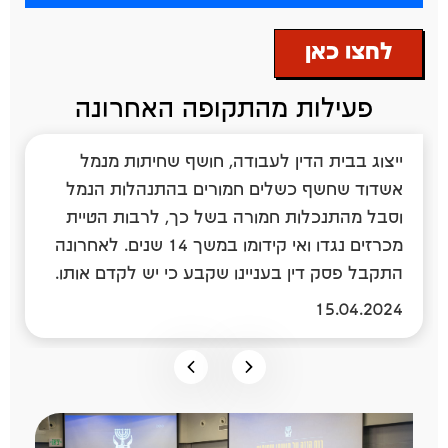
נותנת סיוע ותמיכה רגשית, ופועלת בחינוך
ובהסברה תקשורתית.
לחצו כאן
מכירים עובד ציבור שנתקל במעשה לא
פעילות מהתקופה האחרונה
תקין? אפשר לפנות ליחידה ולקבל ליווי
וייצוג.
ייצוג חושף שחיתות בבתי המשפט שחשף
העברת תיקון לחוק מבקר המדינה המאפשר
ייצוג בבית הדין לעבודה, חושף שחיתות מנמל
לחושפי שחיתות סוהרים ושוטרים לקבל הגנה
שחיתויות בתחום המכרז ברשות המוניציפאלית
אשדוד שחשף כשלים חמורים בהתנהלות הנמל
ממבקר המדינה.
וסבל מהתנכלות חמורה בשל כך, לרבות הטיית
בה עבד וסבל מהתנכלות חמורה בשל כך, לרבות
פגיעה חמורה בתנאי העסקה ופיטורים.
מכרזים נגדו ואי קידומו במשך 14 שנים. לאחרונה
15.04.2024
התקבל פסק דין בעניינו שקבע כי יש לקדם אותו.
15.04.2024
15.04.2024