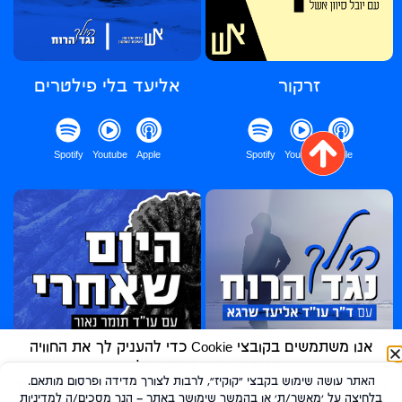
זרקור
אליעד בלי פילטרים
Spotify
Youtube
Apple
Spotify
Youtube
Apple
אנו משתמשים בקובצי Cookie כדי להעניק לך את החוויה
הטובה ביותר באתר שלנו.
האתר עושה שימוש בקבצי "קוקיז", לרבות לצורך מדידה ופרסום מותאם.
תוכל ללמוד עוד על אילו קובצי Cookie אנו משתמשים בעמוד
בלחיצה על 'מאשר/ת' או בהמשך שימושך באתר – הנך מסכים/ה ל
מדיניות