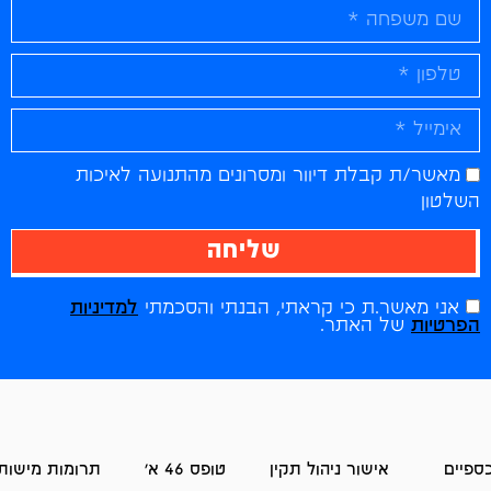
מאשר/ת קבלת דיוור ומסרונים מהתנועה לאיכות
השלטון
שליחה
אני מאשר.ת כי קראתי, הבנתי והסכמתי
למדיניות
הפרטיות
של האתר.
ספיים
אישור ניהול תקין
טופס 46 א'
תרומות מישות