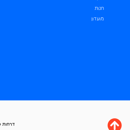
חנות
מועדון
דו"חות כ