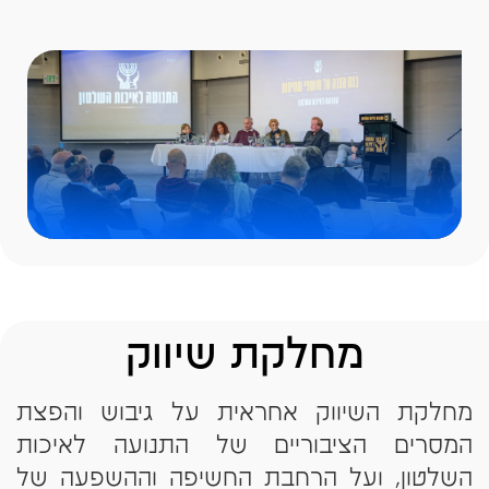
הציבורית.
הפעילות כוללת:
הפצת הודעות לעיתונות
ייזום ראיונות והופעות תקשורתיות
תגובה לאירועים אקטואליים
קשר שוטף עם כתבים ועיתונאים
עבודה מול עיתונות זרה וארגונים
בינלאומיים
תרגום והפצת חומרים באנגלית
המחלקה מהווה גשר בין פעילות התנועה לבין
מחלקת שיווק
השיח הציבורי בישראל ובעולם.
מחלקת השיווק אחראית על גיבוש והפצת
המסרים הציבוריים של התנועה לאיכות
השלטון, ועל הרחבת החשיפה וההשפעה של