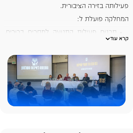
פעילותה בזירה הציבורית.
המחלקה פועלת ל:
תרגום פעילות התנועה למסרים ברורים,
קרא עוד
נגישים ובעלי משמעות ציבורית
הובלת קמפיינים ומהלכי מחאה רחבי
היקף
חיזוק נוכחות ומיצוב מותג התנועה
בפלטפורמות מגוונות
יצירת חיבור לקהלים חדשים והעמקת
מעורבות אזרחית
הפעילות השיווקית מאפשרת להרחיב את
השפעת התנועה, לחזק מודעות ציבורית,
ולבסס שיח מתמשך סביב ערכי איכות
השלטון.