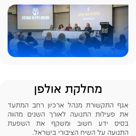
ניהול קמפיינים מקוונים ועצומות
מענה לפניות הציבור ברשת
ניטור וניתוח נתוני מעורבות
המטרה היא להרחיב את קהל העוקבים, להגיע
לקהלים צעירים (18–35), ולגייס תומכים
ותורמים דרך הערוצים הדיגיטליים.
מחלקת אולפן
אגף התקשורת מנהל ארכיון רחב המתעד
את פעילות התנועה לאורך השנים מהווה
בסיס ידע חשוב ומשקף את השפעת
התנועה על השיח הציבורי בישראל.