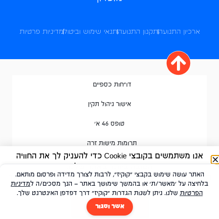
ארכיון התנועה
תקנון התנועה
תנאי שימוש וביטול
מדיניות פרטיות
דו"חות כספיים
אישור ניהול תקין
טופס 46 א'
תרומות מישות זרה
אנו משתמשים בקובצי Cookie כדי להעניק לך את החוויה
הטובה ביותר באתר שלנו.
האתר עושה שימוש בקבצי "קוקיז", לרבות לצורך מדידה ופרסום מותאם.
תוכל ללמוד עוד על אילו קובצי Cookie אנו משתמשים בעמוד
בלחיצה על 'מאשר/ת' או בהמשך שימושך באתר – הנך מסכים/ה ל
מדיניות
חדש!
חנות מאבקי התנועה
מדיניות הפרטיות
.
הפרטיות
שלנו. ניתן לשנות הגדרות "קוקיז" דרך דפדפן האינטרנט שלך.
הבנתי, סגירה
אשר וסגור
עיצוב ופיתוח: קבוצת מינוף