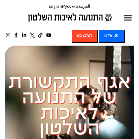
العربية
Русский
English
פנו אלינו
תמכו בנו
אגף התקשורת
של התנועה
לאיכות
השלטון