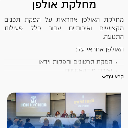
מחלקת אולפן
מחלקת האולפן אחראית על הפקת תכנים
מקצועיים ואיכותיים עבור כלל פעילות
התנועה.
האולפן אחראי על:
הפקת סרטונים והפקות וידאו
יצירת פודקאסטים
קרא עוד
שידורים חיים
תיעוד אירועים ופעילויות מחאה
האולפן מאפשר להנגיש נושאים משפטיים
וציבוריים מורכבים בצורה ויזואלית נגישה
וברורה, ומשמש גם כפלטפורמת תוכן לכלל
אגפי התנועה.