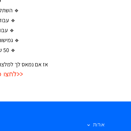
מ
🔹 השתלב
🔹 עבוד
🔹 עבוד
🔹 גמישות
🔹 50 ש״ח לשעה + החזרי נסיעות
אז אם נמאס לך למלצר 
<<לחצו כ
אודות