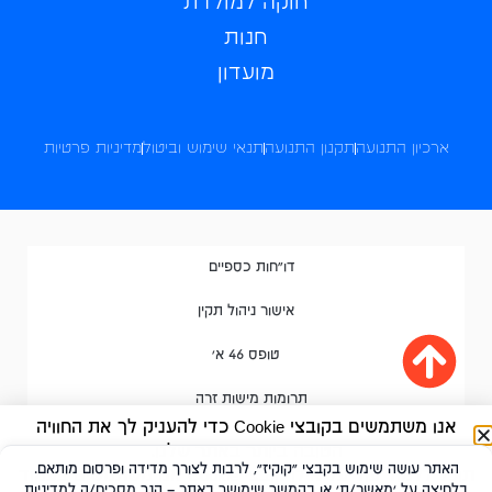
חוקה למולדת
חנות
מועדון
ארכיון התנועה
תקנון התנועה
תנאי שימוש וביטול
מדיניות פרטיות
דו"חות כספיים
אישור ניהול תקין
טופס 46 א'
תרומות מישות זרה
אנו משתמשים בקובצי Cookie כדי להעניק לך את החוויה
הטובה ביותר באתר שלנו.
האתר עושה שימוש בקבצי "קוקיז", לרבות לצורך מדידה ופרסום מותאם.
תוכל ללמוד עוד על אילו קובצי Cookie אנו משתמשים בעמוד
בלחיצה על 'מאשר/ת' או בהמשך שימושך באתר – הנך מסכים/ה ל
מדיניות