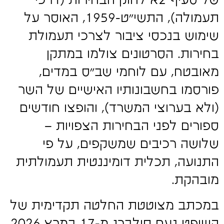
של סעיף 2א לחוק הבחירות (דרכי
תעמולה), התשי"ט-1959, האוסר על
שימוש בנכסי ציבור לצרכי תעמולת
בחירות. הסרטונים צולמו במתקן
מאובטח, עם לוחמי שב"ס במדים,
פורסמו בחשבונותיו האישיים של השר
(ולא בערוצי המשרד), והופצו חודשים
ספורים לפני הבחירות הצפויות –
שלושה רכיבים שמשקפים, על פי
התנועה, תכלית דומיננטית תעמולתית
מובהקת.
במכתב מצוטטת החלטה תקדימית של
השופט נעם סולברג מ-17 במרץ 2026