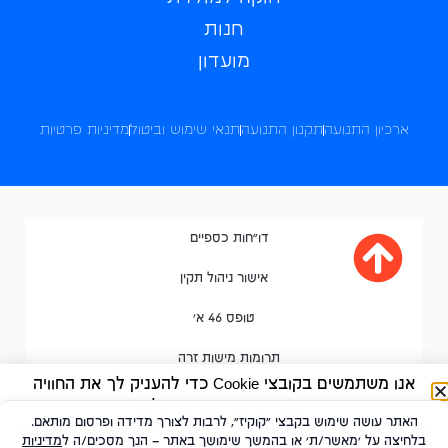
חנות
מועדון
ארכיון התנועה
תקנון התנועה
תנאי שימוש וביטול
מדיניות פרטיות
דו"חות כספיים
אישור ניהול תקין
טופס 46 א'
תרומות מישות זרה
אנו משתמשים בקובצי Cookie כדי להעניק לך את החוויה
הטובה ביותר באתר שלנו.
האתר עושה שימוש בקבצי "קוקיז", לרבות לצורך מדידה ופרסום מותאם.
תוכל ללמוד עוד על אילו קובצי Cookie אנו משתמשים בעמוד
בלחיצה על 'מאשר/ת' או בהמשך שימושך באתר – הנך מסכים/ה ל
מדיניות